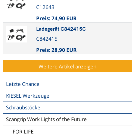
C12643
Preis:
74,90 EUR
Ladegerät C842415C
C842415
Preis:
28,90 EUR
Weitere Artikel anzeigen
Letzte Chance
KIESEL Werkzeuge
Schraubstöcke
Scangrip Work Lights of the Future
FOR LIFE