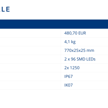
ALE
480,70 EUR
4,1 kg
770x25x25 mm
2 x 96 SMD LEDs
2x 1250
IP67
IK07